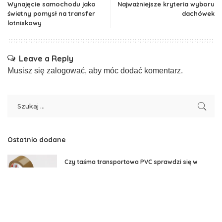
Wynajęcie samochodu jako
Najważniejsze kryteria wyboru
świetny pomysł na transfer
dachówek
lotniskowy
Leave a Reply
Musisz się
zalogować
, aby móc dodać komentarz.
Ostatnio dodane
Czy taśma transportowa PVC sprawdzi się w
trudnych warunkach?
20 grudnia, 2024
Banery wielkoformatowe – jakich materiałów się
używa?