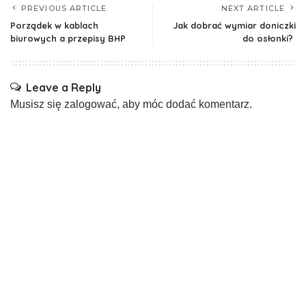
PREVIOUS ARTICLE
NEXT ARTICLE
Porządek w kablach
Jak dobrać wymiar doniczki
biurowych a przepisy BHP
do osłonki?
Leave a Reply
Musisz się
zalogować
, aby móc dodać komentarz.
Ostatnio dodane
Czy taśma transportowa PVC sprawdzi się w
trudnych warunkach?
20 grudnia, 2024
Banery wielkoformatowe – jakich materiałów się