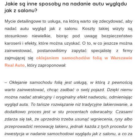
Jakie są inne sposoby na nadanie autu wyglądu
jak z salonu?
Mycie detailingowe to usługa, na którą warto się zdecydować, aby
nadać autu wygląd jak z salonu. Koszty takiej wizyty są
stosunkowo niewielkie, biorąc pod uwagę bezpieczeństwo
karoserii i efekty, które można uzyskać. O to, w co jeszcze można
zainwestować, postanowiliśmy zapytać specjalistę z firmy
zajmującej się
oklejaniem samochodów folią w Warszawie
Real Auto
, który zaproponował:
– Oklejanie samochodu folią jest usługą, w którą z pewnością
warto zainwestować, chcąc zadbać o swój pojazd. Dzięki niemu
można nadać atrakcyjny i oryginalny efekt nadwoziu, odmieniając
wygląd auta. To tańsze rozwiązanie niż tradycyjne lakierowanie, a
dodatkowo proces jest w stu procentach odwracalny. Czasami
zdarza się tak, że uprzednio trzeba usunąć wgniecenia, rysy albo
przeprowadzić renowację lakieru, jednak każda z tych procedur to
inwestycja w nadanie samochodowi wyglądu jak z salonu, a co za