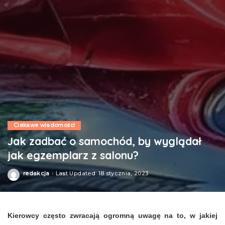
Ciekawe wiadomości
Jak zadbać o samochód, by wyglądał
jak egzemplarz z salonu?
redakcja
Last Updated: 18 stycznia, 2023
Posted
by
Kierowcy często zwracają ogromną uwagę na to, w jakiej