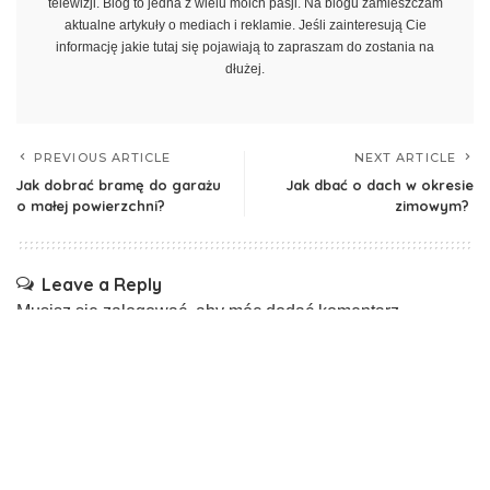
telewizji. Blog to jedna z wielu moich pasji. Na blogu zamieszczam
aktualne artykuły o mediach i reklamie. Jeśli zainteresują Cie
informację jakie tutaj się pojawiają to zapraszam do zostania na
dłużej.
PREVIOUS ARTICLE
NEXT ARTICLE
Jak dobrać bramę do garażu
Jak dbać o dach w okresie
o małej powierzchni?
zimowym?
Leave a Reply
Musisz się
zalogować
, aby móc dodać komentarz.
Ostatnio dodane