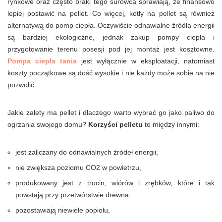
rynkowe oraz często braki tego surowca sprawiają, że finansowo
lepiej postawić na pellet. Co więcej, kotły na pellet są również
alternatywą do pomp ciepła. Oczywiście odnawialne źródła energii
są bardziej ekologiczne, jednak zakup pompy ciepła i
przygotowanie terenu posesji pod jej montaż jest kosztowne.
Pompa ciepła tania
jest wyłącznie w eksploatacji, natomiast
koszty początkowe są dość wysokie i nie każdy może sobie na nie
pozwolić.
Jakie zalety ma pellet i dlaczego warto wybrać go jako paliwo do
ogrzania swojego domu?
Korzyści pelletu
to między innymi:
jest zaliczany do odnawialnych źródeł energii,
nie zwiększa poziomu CO2 w powietrzu,
produkowany jest z trocin, wiórów i zrębków, które i tak
powstają przy przetwórstwie drewna,
pozostawiają niewiele popiołu,