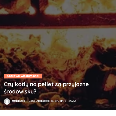
Ciekawe wiadomości
Czy kotły na pellet są przyjazne
środowisku?
redakcja
Last Updated: 16 grudnia, 2022
Posted
by