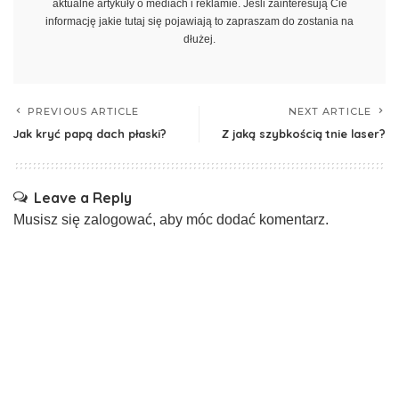
aktualne artykuły o mediach i reklamie. Jeśli zainteresują Cie
informację jakie tutaj się pojawiają to zapraszam do zostania na
dłużej.
PREVIOUS ARTICLE
NEXT ARTICLE
Jak kryć papą dach płaski?
Z jaką szybkością tnie laser?
Leave a Reply
Musisz się
zalogować
, aby móc dodać komentarz.
Ostatnio dodane
Czy taśma transportowa PVC sprawdzi się w