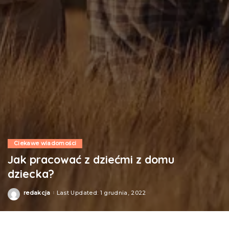
Ciekawe wiadomości
Jak pracować z dziećmi z domu
dziecka?
redakcja
Last Updated: 1 grudnia, 2022
Posted
by