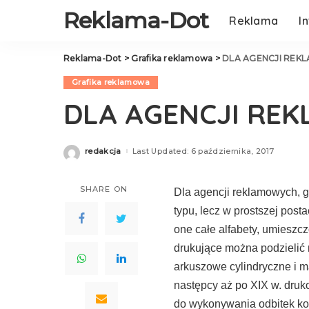
Reklama-Dot
Reklama
I
Reklama-Dot
>
Grafika reklamowa
>
DLA AGENCJI RE
Grafika reklamowa
DLA AGENCJI RE
redakcja
Last Updated: 6 października, 2017
Posted
by
SHARE ON
Dla agencji reklamowych, g
typu, lecz w prostszej posta
one całe alfabety, umiesz­c
drukujące można podzie­lić
arkuszowe cylindryczne i m
następcy aż po XIX w. druk
do wykonywania od­bitek kor