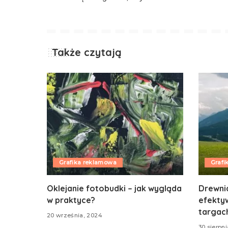
Także czytają
Grafika reklamowa
Grafi
Oklejanie fotobudki – jak wygląda
Drewnia
w praktyce?
efektyw
targac
20 września, 2024
30 sierpn