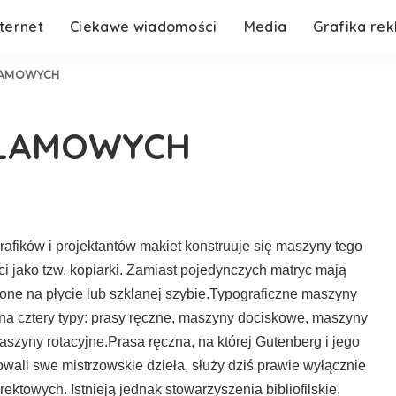
nternet
Ciekawe wiadomości
Media
Grafika re
KLAMOWYCH
KLAMOWYCH
rafików i projektantów makiet konstruuje się maszyny tego
ci jako tzw. kopiarki. Zamiast poje­dynczych matryc mają
zone na płycie lub szklanej szybie.Typograficzne maszyny
 na cztery typy: prasy ręczne, maszyny docisko­we, maszyny
aszyny rotacyjne.Prasa ręczna, na której Gutenberg i jego
owali swe mistrzowskie dzieła, służy dziś prawie wyłącznie
ektowych. Istnieją jednak stowarzyszenia bibliofilskie,