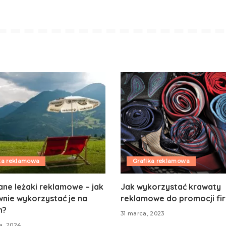
ka reklamowa
Grafika reklamowa
ne leżaki reklamowe – jak
Jak wykorzystać krawaty
nie wykorzystać je na
reklamowe do promocji fi
h?
31 marca, 2023
ia, 2024