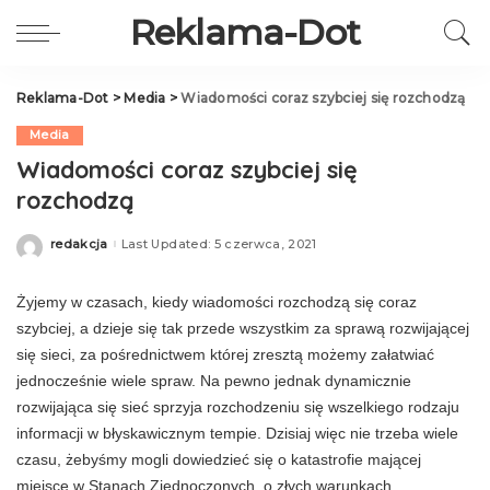
Reklama-Dot
Reklama-Dot
>
Media
>
Wiadomości coraz szybciej się rozchodzą
Media
Wiadomości coraz szybciej się
rozchodzą
redakcja
Last Updated: 5 czerwca, 2021
Posted
by
Żyjemy w czasach, kiedy wiadomości rozchodzą się coraz
szybciej, a dzieje się tak przede wszystkim za sprawą rozwijającej
się sieci, za pośrednictwem której zresztą możemy załatwiać
jednocześnie wiele spraw. Na pewno jednak dynamicznie
rozwijająca się sieć sprzyja rozchodzeniu się wszelkiego rodzaju
informacji w błyskawicznym tempie. Dzisiaj więc nie trzeba wiele
czasu, żebyśmy mogli dowiedzieć się o katastrofie mającej
miejsce w Stanach Zjednoczonych, o złych warunkach