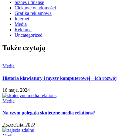
biznes i finanse
Ciekawe wiadomości
Grafika reklamowa
Internet
Media
Reklama
Uncategorized
Także czytają
Media
Historia klawiatury i myszy komputerowej – ich rozwój
16 maja, 2024
Media
Na czym polegają skuteczne media relations?
2 września, 2022
Media