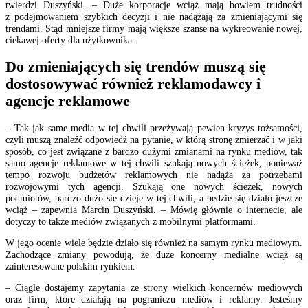
twierdzi Duszyński. – Duże korporacje wciąż mają bowiem trudności
z podejmowaniem szybkich decyzji i nie nadążają za zmieniającymi się
trendami. Stąd mniejsze firmy mają większe szanse na wykreowanie nowej,
ciekawej oferty dla użytkownika.
Do zmieniających się trendów muszą się
dostosowywać również reklamodawcy i
agencje reklamowe
– Tak jak same media w tej chwili przeżywają pewien kryzys tożsamości,
czyli muszą znaleźć odpowiedź na pytanie, w którą stronę zmierzać i w jaki
sposób, co jest związane z bardzo dużymi zmianami na rynku mediów, tak
samo agencje reklamowe w tej chwili szukają nowych ścieżek, ponieważ
tempo rozwoju budżetów reklamowych nie nadąża za potrzebami
rozwojowymi tych agencji. Szukają one nowych ścieżek, nowych
podmiotów, bardzo dużo się dzieje w tej chwili, a będzie się działo jeszcze
wciąż – zapewnia Marcin Duszyński. – Mówię głównie o internecie, ale
dotyczy to także mediów związanych z mobilnymi platformami.
W jego ocenie wiele będzie działo się również na samym rynku mediowym.
Zachodzące zmiany powodują, że duże koncerny medialne wciąż są
zainteresowane polskim rynkiem.
– Ciągle dostajemy zapytania ze strony wielkich koncernów mediowych
oraz firm, które działają na pograniczu mediów i reklamy. Jesteśmy