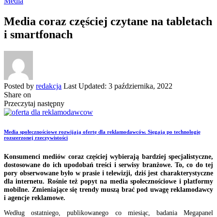
Media
Media coraz częściej czytane na tabletach
i smartfonach
Posted by
redakcja
Last Updated: 3 października, 2022
Share on
Przeczytaj następny
Media społecznościowe rozwijają ofertę dla reklamodawców. Sięgają po technologię
rozszerzonej rzeczywistości
Konsumenci mediów coraz częściej wybierają bardziej specjalistyczne,
dostosowane do ich upodobań treści i serwisy branżowe. To, co do tej
pory obserwowane było w prasie i telewizji, dziś jest charakterystyczne
dla internetu. Rośnie też popyt na media społecznościowe i platformy
mobilne. Zmieniające się trendy muszą brać pod uwagę reklamodawcy
i agencje reklamowe.
Według ostatniego, publikowanego co miesiąc, badania Megapanel