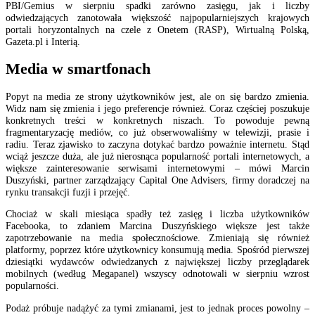
PBI/Gemius w sierpniu spadki zarówno zasięgu, jak i liczby
odwiedzających zanotowała większość najpopularniejszych krajowych
portali horyzontalnych na czele z Onetem (RASP), Wirtualną Polską,
Gazeta.pl i Interią.
Media w smartfonach
Popyt na media ze strony użytkowników jest, ale on się bardzo zmienia.
Widz nam się zmienia i jego preferencje również. Coraz częściej poszukuje
konkretnych treści w konkretnych niszach. To powoduje pewną
fragmentaryzację mediów, co już obserwowaliśmy w telewizji, prasie i
radiu. Teraz zjawisko to zaczyna dotykać bardzo poważnie internetu. Stąd
wciąż jeszcze duża, ale już nierosnąca popularność portali internetowych, a
większe zainteresowanie serwisami internetowymi – mówi Marcin
Duszyński, partner zarządzający Capital One Advisers, firmy doradczej na
rynku transakcji fuzji i przejęć.
Chociaż w skali miesiąca spadły też zasięg i liczba użytkowników
Facebooka, to zdaniem Marcina Duszyńskiego większe jest także
zapotrzebowanie na media społecznościowe. Zmieniają się również
platformy, poprzez które użytkownicy konsumują media. Spośród pierwszej
dziesiątki wydawców odwiedzanych z największej liczby przeglądarek
mobilnych (według Megapanel) wszyscy odnotowali w sierpniu wzrost
popularności.
Podaż próbuje nadążyć za tymi zmianami, jest to jednak proces powolny –