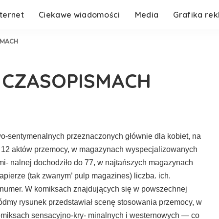
nternet
Ciekawe wiadomości
Media
Grafika re
SMACH
 CZASOPISMACH
sentymenalnych prze­znaczonych głównie dla kobiet, na
o 12 aktów przemocy, w magazynach wyspecjalizowanych
i- nalnej dochodziło do 77, w najtańszych magazy­nach
ierze (tak zwa­nym’ pulp magazines) liczba. ich.
n numer. W komiksach znajdujących się w powszechnej
iódmy ry­sunek przedstawiał scenę stosowania przemocy, w
miksach sensacyjno-kry- minalnych i westernowych — co