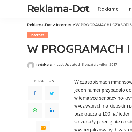
Reklama-Dot
Reklama
I
Reklama-Dot
>
Internet
>
W PROGRAMACH I CZASOPI
Internet
W PROGRAMACH I
redakcja
Last Updated: 6 października, 2017
Posted
by
SHARE ON
W czasopismach mmansowo-
jeden numer przypadało d
w tematyce sensacyjno-krym
wydawanych na kiepskim pap
przekraczała 100 na’ jede
sprzedaży przeciętnie co s
wyspecjalizowanych zaś ko