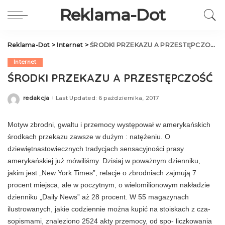
Reklama-Dot
Reklama-Dot
>
Internet
>
ŚRODKI PRZEKAZU A PRZESTĘPCZOŚĆ
Internet
ŚRODKI PRZEKAZU A PRZESTĘPCZOŚĆ
redakcja
Last Updated: 6 października, 2017
Posted
by
Motyw zbrodni, gwałtu i przemocy występował w amerykańskich
środkach przekazu zawsze w du­żym : natężeniu. O
dziewiętnastowiecznych trady­cjach sensacyjności prasy
amerykańskiej już mó­wiliśmy. Dzisiaj w poważnym dzienniku,
jakim jest „New York Times”, relacje o zbrodniach zaj­mują 7
procent miejsca, ale w poczytnym, o wie­lomilionowym nakładzie
dzienniku „Daily News” aż 28 procent. W 55 magazynach
ilustrowanych, jakie codziennie można kupić na stoiskach z cza­
sopismami, znaleziono 2524 akty przemocy, od spo- liczkowania