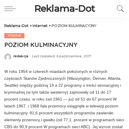
Reklama-Dot
Reklama-Dot
>
Internet
>
POZIOM KULMINACYJNY
Internet
POZIOM KULMINACYJNY
redakcja
Last Updated: 6 października, 2017
Posted
by
W roku 1954 w czterech miastach położo­nych w różnych
częściach Stanów Zjednoczonych (Waszyngton, Denver, Atlanta,
Seattle) między go­dziną 19 a 22 programy o treści sensacyjnej i
kry­minalnej (w tym także westerny) zajmowały od 11 do 17
procent czasu, w roku zaś 1961 — już od 51 do 67 procent.W
latach 1967. i 1968 fala przemocy osiągnęła w telewizji poziom
kulminacyjny. 81,6 procent wszystkich programów zawierało
elementy prze­mocy i gwałtu (od 77,1. procent w programach sie­ci
CBS do 90,9 procent W programach sieci ABC). Jej wzrost został