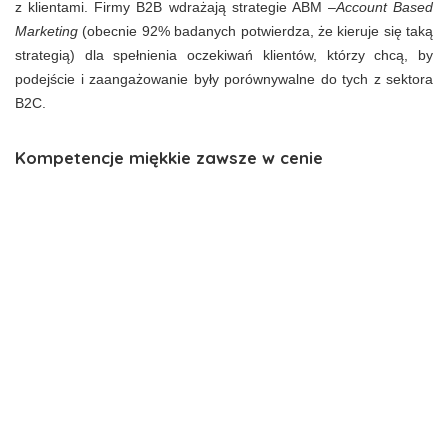
z klientami. Firmy B2B wdrażają strategie ABM –
Account Based
Marketing
(obecnie 92% badanych potwierdza, że kieruje się taką
strategią) dla spełnienia oczekiwań klientów, którzy chcą, by
podejście i zaangażowanie były porównywalne do tych z sektora
B2C.
Kompetencje miękkie zawsze w cenie
Szefowie marketingu w swoich zespołach najwyżej oceniają
kompetencje związane z komunikatywnością i analizą danych
oraz kreatywnością. Firmy odczuwają pewien niedostatek
umiejętności programistycznych (w tym kodowania) oraz
znajomości data science. Najniżej oceniana w zespołach jest
inteligencja emocjonalna.
Headless commerce
– liczy się spójna treść
W celu budowania zaangażowania klienta zdecydowana
większość zespołów marketingowych dzieli wspólne cele i