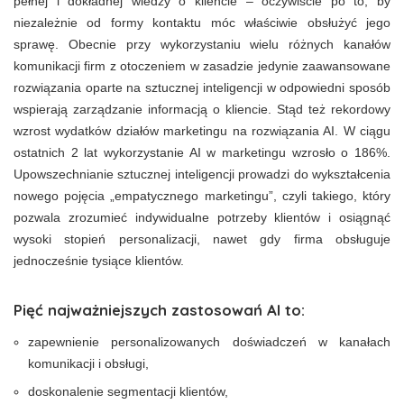
pełnej i dokładnej wiedzy o kliencie – oczywiście po to, by
niezależnie od formy kontaktu móc właściwie obsłużyć jego
sprawę. Obecnie przy wykorzystaniu wielu różnych kanałów
komunikacji firm z otoczeniem w zasadzie jedynie zaawansowane
rozwiązania oparte na sztucznej inteligencji w odpowiedni sposób
wspierają zarządzanie informacją o kliencie. Stąd też rekordowy
wzrost wydatków działów marketingu na rozwiązania AI. W ciągu
ostatnich 2 lat wykorzystanie AI w marketingu wzrosło o 186%.
Upowszechnianie sztucznej inteligencji prowadzi do wykształcenia
nowego pojęcia „empatycznego marketingu”, czyli takiego, który
pozwala zrozumieć indywidualne potrzeby klientów i osiągnąć
wysoki stopień personalizacji, nawet gdy firma obsługuje
jednocześnie tysiące klientów.
Pięć najważniejszych zastosowań AI to:
zapewnienie personalizowanych doświadczeń w kanałach
komunikacji i obsługi,
doskonalenie segmentacji klientów,