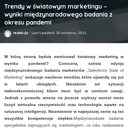
Trendy w światowym marketingu –
wyniki międzynarodowego badania z
okresu pandemi
redakcja
Last Updated: 30 września, 2022
Posted
by
W którą stronę będzie ewoluował światowy marketing w
wyniku pandemii? Coroczna, szósta edycja
międzynarodowego badania marketerów
„Salesforce State of
Marketing”
wskazuje nasilenie trendów, które ujawniły się już
w latach ubiegłych. Niezalenie od sytuacji
makroekonomicznej klient musi być w centrum uwagi.
Jednak z powodu wirusa na jeszcze szybszy wzrost może
liczyć wirtualna rzeczywistość oraz technologie oparte na
sztucznej inteligencji. Niezmiennie w najwyższej cenie są też
wszystkie kompetencje miękkie.
Międzynarodowe badanie
specjalistów zajmujących się marketingiem, co roku realizowane