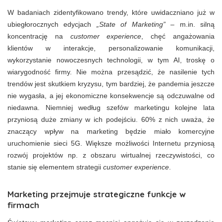
W badaniach zidentyfikowano trendy, które uwidaczniano już w
ubiegłorocznych edycjach
„State of Marketing”
– m.in. silną
koncentrację na
customer experience
, chęć angażowania
klientów w interakcje, personalizowanie komunikacji,
wykorzystanie nowoczesnych technologii, w tym AI, troskę o
wiarygodność firmy. Nie można przesądzić, że nasilenie tych
trendów jest skutkiem kryzysu, tym bardziej, że pandemia jeszcze
nie wygasła, a jej ekonomiczne konsekwencje są odczuwalne od
niedawna. Niemniej według szefów marketingu kolejne lata
przyniosą duże zmiany w ich podejściu. 60% z nich uważa, że
znaczący wpływ na marketing będzie miało komercyjne
uruchomienie sieci 5G. Większe możliwości Internetu przyniosą
rozwój projektów np. z obszaru wirtualnej rzeczywistości, co
stanie się elementem strategii
customer experience
.
Marketing przejmuje strategiczne funkcje w
firmach