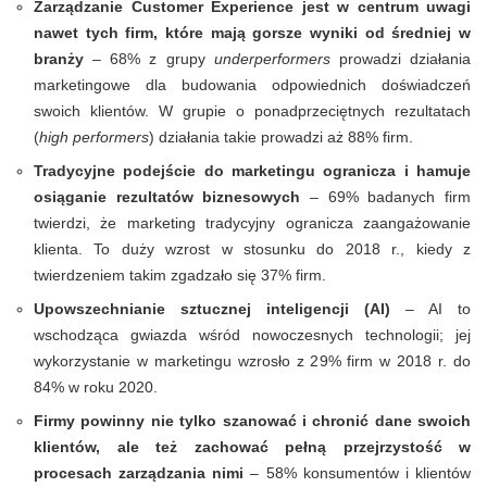
Zarządzanie Customer Experience jest w centrum uwagi
nawet tych firm, które mają gorsze wyniki od średniej w
branży
– 68% z grupy
underperformers
prowadzi działania
marketingowe dla budowania odpowiednich doświadczeń
swoich klientów. W grupie o ponadprzeciętnych rezultatach
(
high performers
) działania takie prowadzi aż 88% firm.
Tradycyjne podejście do marketingu ogranicza i hamuje
osiąganie rezultatów biznesowych
– 69% badanych firm
twierdzi, że marketing tradycyjny ogranicza zaangażowanie
klienta. To duży wzrost w stosunku do 2018 r., kiedy z
twierdzeniem takim zgadzało się 37% firm.
Upowszechnianie sztucznej inteligencji (AI)
– AI to
wschodząca gwiazda wśród nowoczesnych technologii; jej
wykorzystanie w marketingu wzrosło z 29% firm w 2018 r. do
84% w roku 2020.
Firmy powinny nie tylko szanować i chronić dane swoich
klientów, ale też zachować pełną przejrzystość
w
procesach zarządzania nimi
– 58% konsumentów i klientów