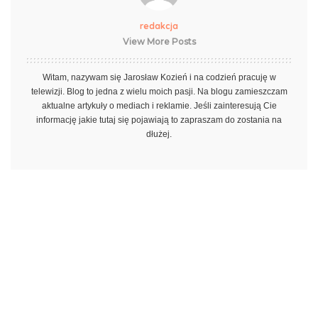
redakcja
View More Posts
Witam, nazywam się Jarosław Kozień i na codzień pracuję w
telewizji. Blog to jedna z wielu moich pasji. Na blogu zamieszczam
aktualne artykuły o mediach i reklamie. Jeśli zainteresują Cie
informację jakie tutaj się pojawiają to zapraszam do zostania na
dłużej.
PREVIOUS ARTICLE
NEXT ARTICLE
Uczucia i finanse – połowa
Trendy w światowym
Polaków woli je rozdzielać
marketingu – wyniki
międzynarodowego badania z
okresu pandemi
Leave a Reply