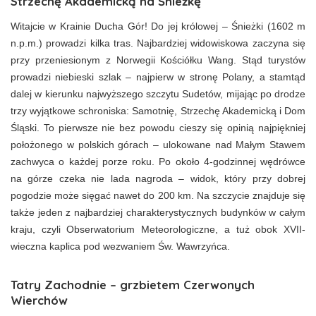
Strzechę Akademicką na Śnieżkę
Witajcie w Krainie Ducha Gór! Do jej królowej – Śnieżki (1602 m
n.p.m.) prowadzi kilka tras. Najbardziej widowiskowa zaczyna się
przy przeniesionym z Norwegii Kościółku Wang. Stąd turystów
prowadzi niebieski szlak – najpierw w stronę Polany, a stamtąd
dalej w kierunku najwyższego szczytu Sudetów, mijając po drodze
trzy wyjątkowe schroniska: Samotnię, Strzechę Akademicką i Dom
Śląski. To pierwsze nie bez powodu cieszy się opinią najpiękniej
położonego w polskich górach – ulokowane nad Małym Stawem
zachwyca o każdej porze roku. Po około 4-godzinnej wędrówce
na górze czeka nie lada nagroda – widok, który przy dobrej
pogodzie może sięgać nawet do 200 km. Na szczycie znajduje się
także jeden z najbardziej charakterystycznych budynków w całym
kraju, czyli Obserwatorium Meteorologiczne, a tuż obok XVII-
wieczna kaplica pod wezwaniem Św. Wawrzyńca.
Tatry Zachodnie – grzbietem Czerwonych
Wierchów