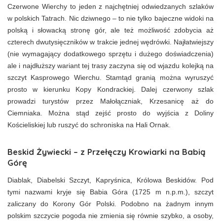
Czerwone Wierchy to jeden z najchętniej odwiedzanych szlaków
w polskich Tatrach. Nic dziwnego – to nie tylko bajeczne widoki na
polską i słowacką stronę gór, ale też możliwość zdobycia aż
czterech dwutysięczników w trakcie jednej wędrówki. Najłatwiejszy
(nie wymagający dodatkowego sprzętu i dużego doświadczenia)
ale i najdłuższy wariant tej trasy zaczyna się od wjazdu kolejką na
szczyt Kasprowego Wierchu. Stamtąd granią można wyruszyć
prosto w kierunku Kopy Kondrackiej. Dalej czerwony szlak
prowadzi turystów przez Małołączniak, Krzesanicę aż do
Ciemniaka. Można stąd zejść prosto do wyjścia z Doliny
Kościeliskiej lub ruszyć do schroniska na Hali Ornak.
Beskid Żywiecki – z Przełęczy Krowiarki na Babią
Górę
Diablak, Diabelski Szczyt, Kapryśnica, Królowa Beskidów. Pod
tymi nazwami kryje się Babia Góra (1725 m n.p.m.), szczyt
zaliczany do Korony Gór Polski. Podobno na żadnym innym
polskim szczycie pogoda nie zmienia się równie szybko, a osoby,