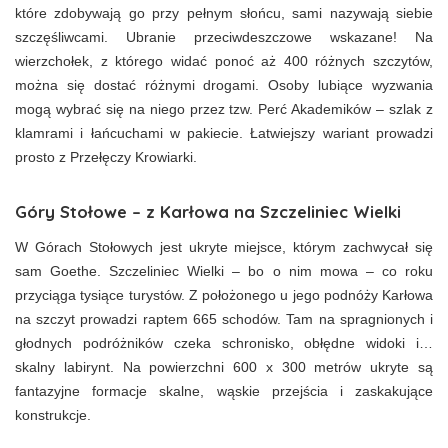
które zdobywają go przy pełnym słońcu, sami nazywają siebie
szczęśliwcami. Ubranie przeciwdeszczowe wskazane! Na
wierzchołek, z którego widać ponoć aż 400 różnych szczytów,
można się dostać różnymi drogami. Osoby lubiące wyzwania
mogą wybrać się na niego przez tzw. Perć Akademików – szlak z
klamrami i łańcuchami w pakiecie. Łatwiejszy wariant prowadzi
prosto z Przełęczy Krowiarki.
Góry Stołowe – z Karłowa na Szczeliniec Wielki
W Górach Stołowych jest ukryte miejsce, którym zachwycał się
sam Goethe. Szczeliniec Wielki – bo o nim mowa – co roku
przyciąga tysiące turystów. Z położonego u jego podnóży Karłowa
na szczyt prowadzi raptem 665 schodów. Tam na spragnionych i
głodnych podróżników czeka schronisko, obłędne widoki i…
skalny labirynt. Na powierzchni 600 x 300 metrów ukryte są
fantazyjne formacje skalne, wąskie przejścia i zaskakujące
konstrukcje.