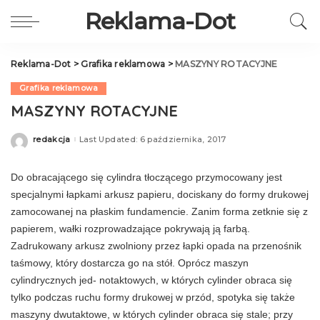
Reklama-Dot
Reklama-Dot
>
Grafika reklamowa
>
MASZYNY ROTACYJNE
Grafika reklamowa
MASZYNY ROTACYJNE
redakcja
Last Updated: 6 października, 2017
Posted
by
Do obracającego się cylindra tłoczącego przymocowany jest
specjalnymi łapkami arkusz papieru, dociskany do formy drukowej
zamocowa­nej na płaskim fundamencie. Zanim forma zetknie się z
papierem, wałki rozprowadzające pokrywają ją farbą.
Zadrukowany arkusz zwolniony przez łapki opada na przenośnik
taśmowy, który dostar­cza go na stół. Oprócz maszyn
cylindrycznych jed- notaktowych, w których cylinder obraca się
tylko podczas ruchu formy drukowej w przód, spotyka się także
maszyny dwutaktowe, w których cylin­der obraca się stale; przy