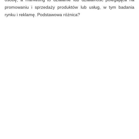
promowaniu i sprzedaży produktów lub usług, w tym badania
rynku i reklamę. Podstawowa różnica?
Marketing koncentruje się na promocji i sprzedaży konkretnego
produktu, podczas gdy PR koncentruje się na utrzymaniu
pozytywnej reputacji firmy jako całości.
Publicznie kształtowanie rzeczywistość
Strategia public relations może odgrywać kluczową rolę w
promocji organizacji. Planowane podejście do wykorzystywania
możliwości PR może być równie ważne, jak reklama i promocje
dla sprzedaży. PR to nadal jedna z najskuteczniejszych metod
komunikowania się z rynkiem. Public relations obejmuje
różnorodne programy mające na celu utrzymanie lub poprawę
wizerunku firmy oraz oferowanych przez nią produktów i usług.
Dla wielu klientów pomyślne wdrożenie skutecznej strategii public
relations było kluczowym elementem planu marketingowego,