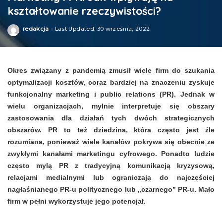
kształtowanie rzeczywistości?
redakcja
Last Updated: 30 września, 2022
Posted
by
Okres związany z pandemią zmusił wiele firm do szukania
optymalizacji kosztów, coraz bardziej na znaczeniu zyskuje
funkcjonalny marketing i public relations (PR). Jednak w
wielu organizacjach, mylnie interpretuje się obszary
zastosowania dla działań tych dwóch strategicznych
obszarów. PR to też dziedzina, która często jest źle
rozumiana, ponieważ wiele kanałów pokrywa się obecnie ze
zwykłymi kanałami marketingu cyfrowego. Ponadto ludzie
często mylą PR z tradycyjną komunikacją kryzysową,
relacjami medialnymi lub ograniczają do najczęściej
nagłaśnianego PR-u politycznego lub „czarnego” PR-u. Mało
firm w pełni wykorzystuje jego potencjał.