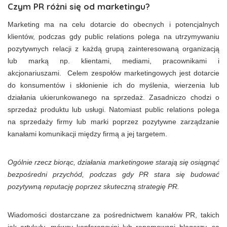
Czym PR różni się od marketingu?
Marketing ma na celu dotarcie do obecnych i potencjalnych
klientów, podczas gdy public relations polega na utrzymywaniu
pozytywnych relacji z każdą grupą zainteresowaną organizacją
lub marką np. klientami, mediami, pracownikami i
akcjonariuszami. Celem zespołów marketingowych jest dotarcie
do konsumentów i skłonienie ich do myślenia, wierzenia lub
działania ukierunkowanego na sprzedaż. Zasadniczo chodzi o
sprzedaż produktu lub usługi. Natomiast public relations polega
na sprzedaży firmy lub marki poprzez pozytywne zarządzanie
kanałami komunikacji między firmą a jej targetem.
Ogólnie rzecz biorąc, działania marketingowe starają się osiągnąć
bezpośredni przychód, podczas gdy PR stara się budować
pozytywną reputację poprzez skuteczną strategię PR.
Wiadomości dostarczane za pośrednictwem kanałów PR, takich
jak artykuły, mówcy konferencyjni lub renomowani blogerzy, są