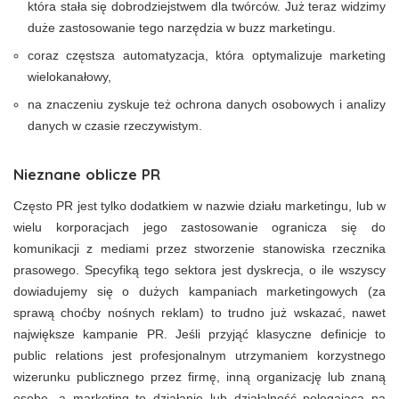
która stała się dobrodziejstwem dla twórców. Już teraz widzimy
duże zastosowanie tego narzędzia w buzz marketingu.
coraz częstsza automatyzacja, która optymalizuje marketing
wielokanałowy,
na znaczeniu zyskuje też ochrona danych osobowych i analizy
danych w czasie rzeczywistym.
Nieznane oblicze PR
Często PR jest tylko dodatkiem w nazwie działu marketingu, lub w
wielu korporacjach jego zastosowanie ogranicza się do
komunikacji z mediami przez stworzenie stanowiska rzecznika
prasowego. Specyfiką tego sektora jest dyskrecja, o ile wszyscy
dowiadujemy się o dużych kampaniach marketingowych (za
sprawą choćby nośnych reklam) to trudno już wskazać, nawet
największe kampanie PR. Jeśli przyjąć klasyczne definicje to
public relations jest profesjonalnym utrzymaniem korzystnego
wizerunku publicznego przez firmę, inną organizację lub znaną
osobę, a marketing to działanie lub działalność polegająca na