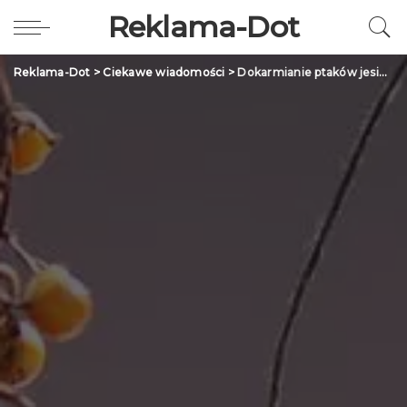
Reklama-Dot
Reklama-Dot
>
Ciekawe wiadomości
>
Dokarmianie ptaków jesienią i zimą – jak robić to rozsądnie?