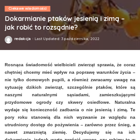
Ciekawe wiadomości
Dokarmianie ptaków jesienią i zimą –
jak robić to rozsądnie?
redakcja
Last Updated: 3 października, 2022
Posted
by
Rosnąca świadomość wielbicieli zwierząt sprawia, że coraz
chętniej chcemy mieć wpływ na poprawę warunków życia –
nie tylko domowych pupili, a również zwracamy uwagę na
sytuację dzikich zwierząt, szczególnie ptaków, które są
naszymi naturalnymi sąsiadami, zamieszkującymi
przydomowe ogrody czy skwery osiedlowe. Naturalna
wydaje się konieczność zadbania o nie jesienią i zimą. Te
pory roku stanowią dla nich wyzwanie ze względu na
utrudniony dostęp do pożywienia – zarówno przez śnieg, a
nawet zmarzniętą ziemię. Decydujemy się na ich
dokarmianie, jednak warto zwrócić uwagę, czy robimy to w