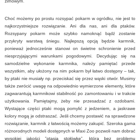
zimowym.
Choć możemy po prostu rozsypać pokarm w ogródku, nie jest to
najkorzystniejsze rozwiązanie. Ani dla nas, ani dla ptaków.
Rozsypany pokarm może szybko namoknąć bądź zostanie
przykryty warstwą śniegu. Najlepszą opcją będzie karmnik,
ponieważ jednocześnie stanowi on świetne schronienie przed
niesprzyjającymi warunkami pogodowymi. Decydując się na
samodzielne wykonanie karmnika, należy pamiętać przede
wszystkim, aby ułożony na nim pokarm był łatwo dostępny – tak,
by ptaki nie musiały np. przeciskać się przez wąski otwór. Musimy
także zwrócić uwagę na odpowiednio wymierzone elementy, które
zagwarantują karmnikowi stabilność po zamontowaniu i w trakcie
użytkowania. Pamiętajmy, żeby nie przesadzać z ozdobami.
Wystające części ptaki mogą pomylić z jedzeniem, a jaskrawe
kolory mogą je odstraszać. Jeśli chcemy postawić na sprawdzone
rozwiązanie, karmnik z łatwością możemy zakupić. Szeroka gama
różnorodnych modeli dostępnych w Maxi Zoo pozwoli nam dobrać
wysokiej jakości ”ptasią stołówkę”, którą bez problemu