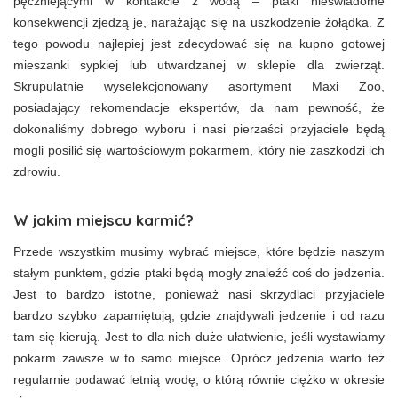
pęczniejącymi w kontakcie z wodą – ptaki nieświadome
konsekwencji zjedzą je, narażając się na uszkodzenie żołądka. Z
tego powodu najlepiej jest zdecydować się na kupno gotowej
mieszanki sypkiej lub utwardzanej w sklepie dla zwierząt.
Skrupulatnie wyselekcjonowany asortyment Maxi Zoo,
posiadający rekomendacje ekspertów, da nam pewność, że
dokonaliśmy dobrego wyboru i nasi pierzaści przyjaciele będą
mogli posilić się wartościowym pokarmem, który nie zaszkodzi ich
zdrowiu.
W jakim miejscu karmić?
Przede wszystkim musimy wybrać miejsce, które będzie naszym
stałym punktem, gdzie ptaki będą mogły znaleźć coś do jedzenia.
Jest to bardzo istotne, ponieważ nasi skrzydlaci przyjaciele
bardzo szybko zapamiętują, gdzie znajdywali jedzenie i od razu
tam się kierują. Jest to dla nich duże ułatwienie, jeśli wystawiamy
pokarm zawsze w to samo miejsce. Oprócz jedzenia warto też
regularnie podawać letnią wodę, o którą równie ciężko w okresie