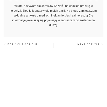
Witam, nazywam się Jarosław Kozień i na codzień pracuję w
telewizji. Blog to jedna z wielu moich pasji. Na blogu zamieszczam
aktualne artykuły o mediach i reklamie. Jeśli zainteresują Cie
informację jakie tutaj się pojawiają to zapraszam do zostania na
dłużej.
PREVIOUS ARTICLE
NEXT ARTICLE
Marketing i PR. Jak wpływają
Media społecznościowe
na kształtowanie
rozwijają ofertę dla
rzeczywistości?
reklamodawców. Sięgają po
technologię rozszerzonej
rzeczywistości
Leave a Reply
Musisz się
zalogować
, aby móc dodać komentarz.