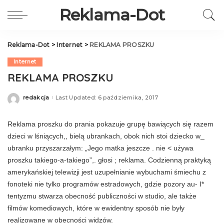
Reklama-Dot
Reklama-Dot
>
Internet
>
REKLAMA PROSZKU
Internet
REKLAMA PROSZKU
redakcja
Last Updated: 6 października, 2017
Posted
by
Reklama proszku do prania pokazuje grupę bawiących się razem
dzieci w lśniących,, bielą ubrankach, obok nich stoi dziecko w_
ubranku przyszarzałym: „Jego matka jeszcze . nie < używa
proszku takiego-a-takiego”,. głosi ; reklama. Co­dzienną praktyką
amerykańskiej telewizji jest uzupełnianie wybuchami śmiechu z
fonoteki nie tylko programów estradowych, gdzie pozory au- I*
tentyzmu stwarza obecność publiczności w studio, ale także
filmów komediowych, które w ewident­ny sposób nie były
realizowane w obecności wi­dzów.