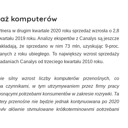
daż komputerów
tnera w drugim kwartale 2020 roku sprzedaż wzrosła o 2,8
artału 2019 roku. Analizy ekspertów z Canalys są jeszcze
zakładają, że sprzedano w nim 73 mln, uzyskując 9-proc.
anych z roku ubiegłego. To największy wzrost sprzedaży
adaniach Canalys od trzeciego kwartału 2010 roku.
ie silny wzrost liczby komputerów przenośnych, co
a czynnikami, w tym utrzymywaniem przez firmy pracy
 rosnącymi potrzebami konsumentów w zakresie rozrywki. Ta
ery przenośne nie będzie jednak kontynuowana po 2020
yły głównie stymulowane krótkoterminowymi potrzebami
na wpływ pandemii SARS-CoV-2 –
prognozuje dyrektor ds.