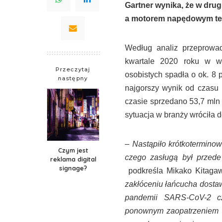
Gartner wynika, że w dru
a motorem napędowym tego
Według analiz przeprowa
kwartale 2020 roku w w
Przeczytaj
osobistych spadła o ok. 8 
następny
najgorszy wynik od czasu
czasie sprzedano 53,7 mln
sytuacja w branży wróciła 
– Nastąpiło krótkotermino
Czym jest
czego zasługą był przed
reklama digital
signage?
podkreśla Mikako Kitagawa
zakłóceniu łańcucha dosta
pandemii SARS-CoV-2 c
ponownym zaopatrzeniem d