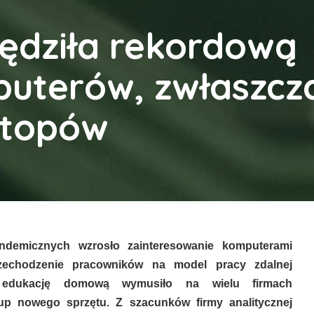
ędziła rekordową
uterów, zwłaszcz
ptopów
ndemicznych wzrosło zainteresowanie komputerami
zechodzenie pracowników na model pracy zdalnej
 edukację domową wymusiło na wielu firmach
up nowego sprzętu. Z szacunków firmy analitycznej