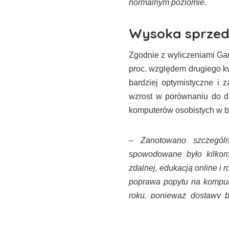
normalnym poziomie.
Wysoka sprze
Zgodnie z wyliczeniami Gar
proc. względem drugiego kw
bardziej optymistyczne i 
wzrost w porównaniu do d
komputerów osobistych w b
– Zanotowano szczególn
spowodowane było kilkom
zdalnej, edukacją online i
poprawa popytu na komput
roku, ponieważ dostawy b
biznesowymi ze względu 
badań w firmie Gartner.