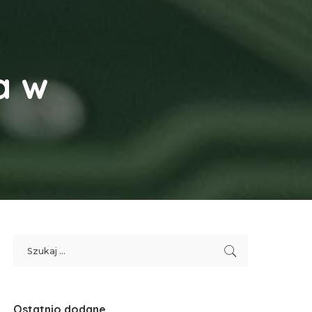
a w
Ostatnio dodane