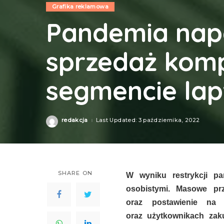
Grafika reklamowa
Pandemia nap
sprzedaż komp
segmencie la
redakcja
Last Updated: 3 października, 2022
Posted
by
SHARE ON
W wyniku restrykcji pa
osobistymi. Masowe pr
oraz postawienie na
oraz użytkownikach zak