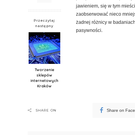
jawieniem, się w tym mieści
zaob­serwować nieco mniejsz
Przeczytaj
żadnej różnicy w badaniach
następny
pasywności.
Tworzenie
sklepów
internetowych
Kraków
Share on Fac
SHARE ON