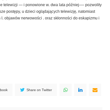
e telewizji — i po­nowione w. dwa lata później-— pozwoliły
e postępy, u dzieci oglą­dających telewizję, natomiast
 l. objawów nerwowości . oraz skłonności do eskapizmu i
ebook
Share on Twitter