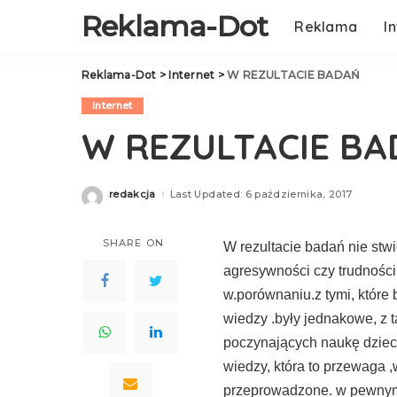
Reklama-Dot
Reklama
I
Reklama-Dot
>
Internet
>
W REZULTACIE BADAŃ
Internet
W REZULTACIE B
redakcja
Last Updated: 6 października, 2017
Posted
by
SHARE ON
W rezultacie badań nie stw
agresywności czy trudności a
w.porównaniu.z ty­mi, które
wiedzy .były jednakowe, z t
poczynających naukę dzieci 
wiedzy, która to przewaga 
przeprowadzone. w pewnym 