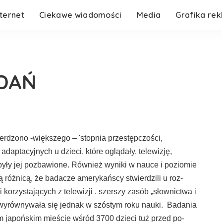
nternet
Ciekawe wiadomości
Media
Grafika re
ADAŃ
ierdzono -większego – 'stopnia przestępczości,
daptacyjnych u dzie­ci, które oglądały, telewizję,
 były jej pozbawione. Również wyniki w nauce i poziomie
ą różnicą, że badacze amerykańscy stwierdzili u roz­
korzystających z te­lewizji . szerszy zasób „słownictwa i
,wyrównywała się jednak w szóstym roku nauki. Badania
japońskim mieście wśród 3700 dzieci tuż przed po­