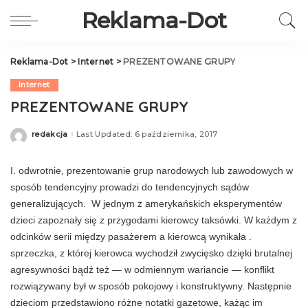
Reklama-Dot
Reklama-Dot
>
Internet
>
PREZENTOWANE GRUPY
Internet
PREZENTOWANE GRUPY
redakcja
Last Updated: 6 października, 2017
Posted
by
I. odwrotnie, prezentowanie grup na­rodowych lub zawodowych w
sposób tendencyjny prowadzi do tendencyjnych sądów
generalizują­cych. W jednym z amerykańskich eksperymentów
dzieci zapoznały się z przygodami kierowcy tak­sówki. W każdym z
odcinków serii między pasa­żerem a kierowcą wynikała .
sprzeczka, z której kierowca wychodził zwycięsko dzięki brutalnej
agresywności bądź też — w odmiennym wa­riancie — konflikt
rozwiązywany był w sposób pokojowy i konstruktywny. Następnie
dzieciom przedstawiono różne notatki gazetowe, każąc im