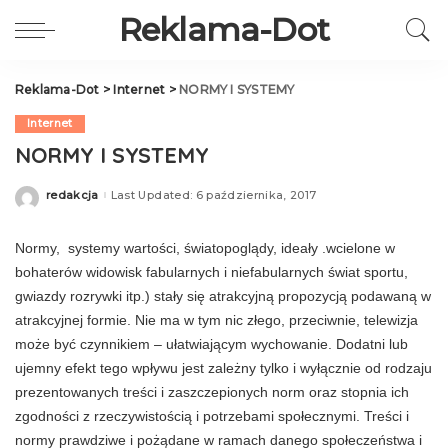
Reklama-Dot
Reklama-Dot
>
Internet
>
NORMY I SYSTEMY
Internet
NORMY I SYSTEMY
redakcja
Last Updated: 6 października, 2017
Posted
by
Normy, systemy wartości, światopoglądy, ideały .wcielone w
bohaterów widowisk fabularnych i niefabularnych świat sportu,
gwiazdy rozrywki itp.) stały się atrakcyjną propozycją podawaną w
atrakcyjnej formie. Nie ma w tym nic złego, prze­ciwnie, telewizja
może być czynnikiem – ułatwia­jącym wychowanie. Dodatni lub
ujemny efekt te­go wpływu jest zależny tylko i wyłącznie od ro­dzaju
prezentowanych treści i zaszczepionych norm oraz stopnia ich
zgodności z rzeczywistością i po­trzebami społecznymi. Treści i
normy prawdziwe i pożądane w ramach danego społeczeństwa i